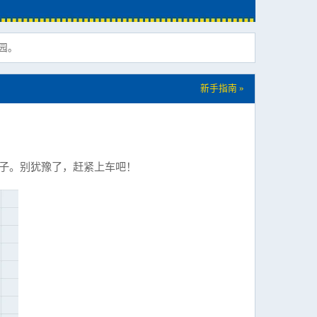
园。
新手指南 »
圈子。别犹豫了，赶紧上车吧！