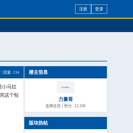
注册
登录
楼主信息
7 | 回复: 234
是小马拉
看完这个帖
力量哥
金牌会员 | 积分: 12,345
版块热帖